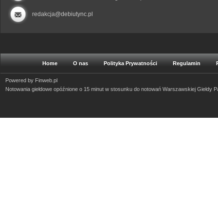
redakcja@debiutync.pl
Home
O nas
Polityka Prywatności
Regulamin
Powered by
Finweb.pl
Notowania giełdowe opóźnione o 15 minut w stosunku do notowań Warszawskiej Giełdy 