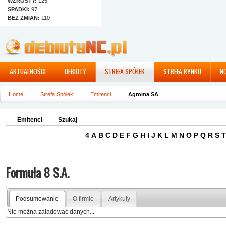
WZROSTY:
125
SPADKI:
97
BEZ ZMIAN:
110
AKTUALNOŚCI
DEBIUTY
STREFA SPÓŁEK
STREFA RYNKU
N
Home
Strefa Spółek
Emitenci
Agroma SA
Emitenci
Szukaj
4
A
B
C
D
E
F
G
H
I
J
K
L
M
N
O
P
Q
R
S
T
Formuła 8 S.A.
Podsumowanie
O firmie
Artykuły
Nie można załadować danych...