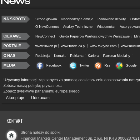
NA SKRÓTY
Strona główna
Nadchodzące emisje
Planowane debiuty
Ostatn
O NewConnect
Analizy Techniczne
Wiadomości
Autoryzowan
CIEKAWE
NewConnect
Giełda Papierów Wartościowych w Warszawie
Min
PORTALE
www.finweb.pl
www.forex-24.pl
www.faktync.com
www.multumo
O NAS
Redakcja
Kontakt
Reklama
Kariera
Patronat Medialny
MEDIA
Facebook
Twitter
Rss
Google
Używamy informacji zapisanych za pomocą cookies w celu dostosowania naszyc
Zobacz naszą politykę prywatności
Zobacz dyrektywę parlamentu europejskiego
Akceptuję
Odrzucam
KONTAKT
Strona należy do spółki:
Financial Markets Center Management Sp. z o.o. Nr KRS 0000237621