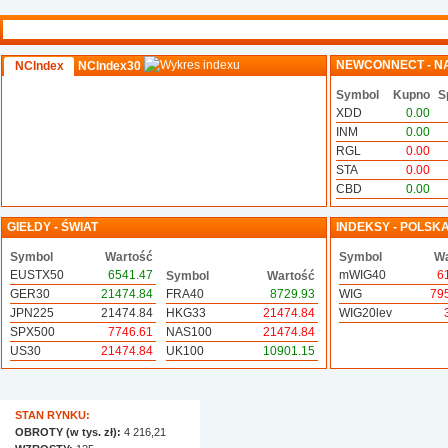
NEWCONNECT - N
NCIndex
NCIndex30
Symbol
Kupno
S
XDD
0.00
INM
0.00
RGL
0.00
STA
0.00
CBD
0.00
GIEŁDY - ŚWIAT
INDEKSY - POLSK
Symbol
Wartość
Symbol
Wa
EUSTX50
6541.47
mWIG40
6
Symbol
Wartość
GER30
21474.84
FRA40
8729.93
WIG
79
JPN225
21474.84
HKG33
21474.84
WIG20lev
SPX500
7746.61
NAS100
21474.84
US30
21474.84
UK100
10901.15
STAN RYNKU:
OBROTY (w tys. zł):
4 216,21