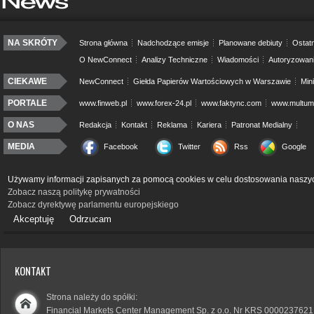
NA SKRÓTY
Strona główna
Nadchodzące emisje
Planowane debiuty
Ostatn
O NewConnect
Analizy Techniczne
Wiadomości
Autoryzowan
CIEKAWE
NewConnect
Giełda Papierów Wartościowych w Warszawie
Min
PORTALE
www.finweb.pl
www.forex-24.pl
www.faktync.com
www.multumo
O NAS
Redakcja
Kontakt
Reklama
Kariera
Patronat Medialny
MEDIA
Facebook
Twitter
Rss
Google
Używamy informacji zapisanych za pomocą cookies w celu dostosowania naszyc
Zobacz naszą politykę prywatności
Zobacz dyrektywę parlamentu europejskiego
Akceptuję
Odrzucam
KONTAKT
Strona należy do spółki:
Financial Markets Center Management Sp. z o.o. Nr KRS 0000237621