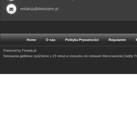
redakcja@debiutync.pl
Home
O nas
Polityka Prywatności
Regulamin
Powered by
Finweb.pl
Notowania giełdowe opóźnione o 15 minut w stosunku do notowań Warszawskiej Giełdy 