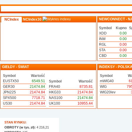
NEWCONNECT - N
NCIndex
NCIndex30
Symbol
Kupno
S
XDD
0.00
INM
0.00
RGL
0.00
STA
0.00
CBD
0.00
GIEŁDY - ŚWIAT
INDEKSY - POLSK
Symbol
Wartość
Symbol
Wa
EUSTX50
6549.51
mWIG40
6
Symbol
Wartość
GER30
21474.84
FRA40
8735.81
WIG
79
JPN225
21474.84
HKG33
21474.84
WIG20lev
SPX500
7718.71
NAS100
21474.84
US30
21474.84
UK100
10955.44
STAN RYNKU:
OBROTY (w tys. zł):
4 216,21