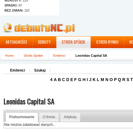
WZROSTY:
125
SPADKI:
97
BEZ ZMIAN:
110
AKTUALNOŚCI
DEBIUTY
STREFA SPÓŁEK
STREFA RYNKU
N
Home
Strefa Spółek
Emitenci
Leonidas Capital SA
Emitenci
Szukaj
4
A
B
C
D
E
F
G
H
I
J
K
L
M
N
O
P
Q
R
S
T
Leonidas Capital SA
Podsumowanie
O firmie
Artykuły
Nie można załadować danych...