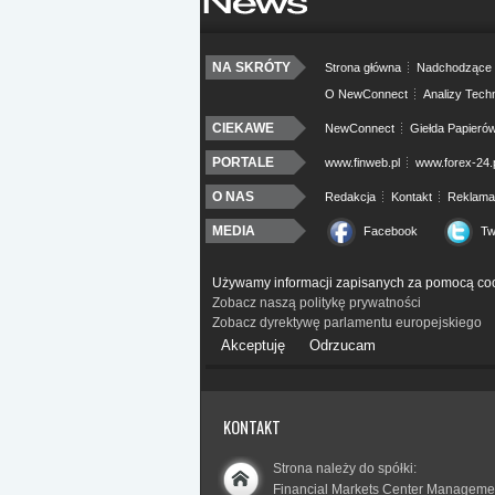
NA SKRÓTY
Strona główna
Nadchodzące 
O NewConnect
Analizy Tech
CIEKAWE
NewConnect
Giełda Papieró
PORTALE
www.finweb.pl
www.forex-24.
O NAS
Redakcja
Kontakt
Reklama
MEDIA
Facebook
Tw
Używamy informacji zapisanych za pomocą coo
Zobacz naszą politykę prywatności
Zobacz dyrektywę parlamentu europejskiego
Akceptuję
Odrzucam
KONTAKT
Strona należy do spółki:
Financial Markets Center Manageme