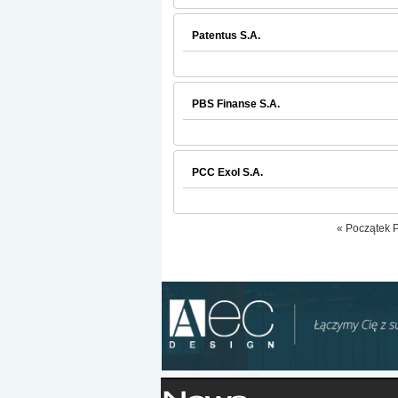
Patentus S.A.
PBS Finanse S.A.
PCC Exol S.A.
«
Początek
P