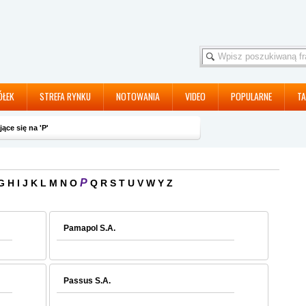
ÓŁEK
STREFA RYNKU
NOTOWANIA
VIDEO
POPULARNE
TA
ące się na 'P'
P
G
H
I
J
K
L
M
N
O
Q
R
S
T
U
V
W
Y
Z
Pamapol S.A.
Passus S.A.