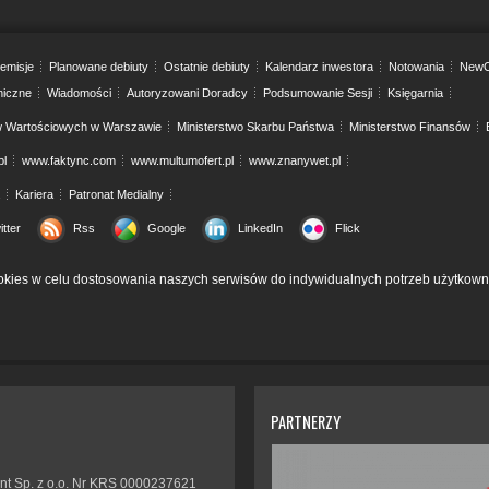
emisje
Planowane debiuty
Ostatnie debiuty
Kalendarz inwestora
Notowania
NewC
niczne
Wiadomości
Autoryzowani Doradcy
Podsumowanie Sesji
Księgarnia
w Wartościowych w Warszawie
Ministerstwo Skarbu Państwa
Ministerstwo Finansów
pl
www.faktync.com
www.multumofert.pl
www.znanywet.pl
Kariera
Patronat Medialny
itter
Rss
Google
LinkedIn
Flick
kies w celu dostosowania naszych serwisów do indywidualnych potrzeb użytkown
PARTNERZY
nt Sp. z o.o. Nr KRS 0000237621