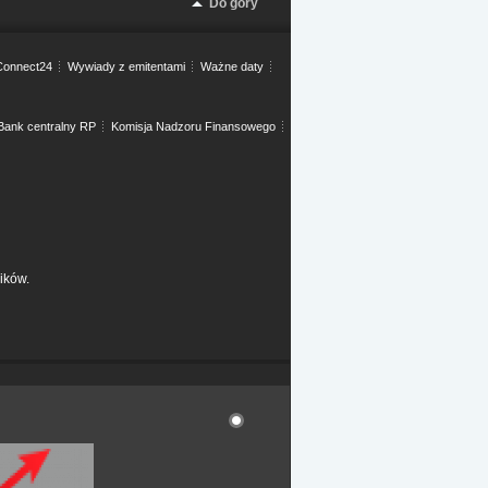
Do góry
onnect24
Wywiady z emitentami
Ważne daty
Bank centralny RP
Komisja Nadzoru Finansowego
ików.