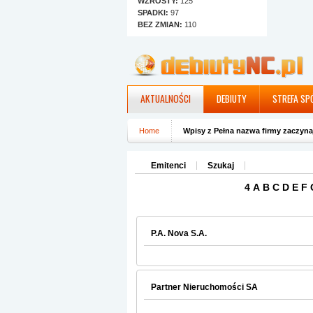
WZROSTY:
125
SPADKI:
97
BEZ ZMIAN:
110
AKTUALNOŚCI
DEBIUTY
STREFA SP
Home
Wpisy z Pełna nazwa firmy zaczynaj
Emitenci
Szukaj
4
A
B
C
D
E
F
P.A. Nova S.A.
Partner Nieruchomości SA