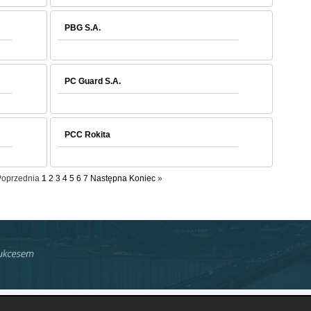
PBG S.A.
PC Guard S.A.
PCC Rokita
oprzednia
1
2
3
4
5
6
7
Następna
Koniec
»