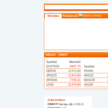
NCIndex
NCIndex30
GIEŁDY - ŚWIAT
Symbol
Wartość
EUSTX50
6507.75
Symbol
GER30
21474.84
FRA40
JPN225
21474.84
HKG33
SPX500
7703.21
NAS100
US30
21474.84
UK100
STAN RYNKU:
OBROTY (w tys. zł):
4 216,21