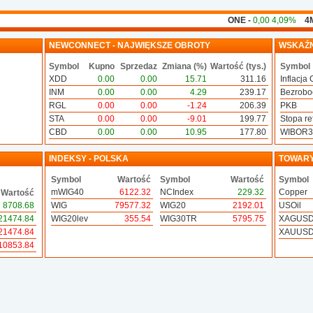
ONE -
0,00 4,09%
4MB 
NEWCONNECT - NAJWIĘKSZE OBROTY
WSKAŹN
Symbol
Kupno
Sprzedaz
Zmiana (%)
Wartość (tys.)
Symbol
XDD
0.00
0.00
15.71
311.16
Inflacja 
INM
0.00
0.00
4.29
239.17
Bezrobo
RGL
0.00
0.00
-1.24
206.39
PKB
STA
0.00
0.00
-9.01
199.77
Stopa ref
CBD
0.00
0.00
10.95
177.80
WIBOR
INDEKSY - POLSKA
TOWAR
Symbol
Wartość
Symbol
Wartość
Symbol
mWIG40
6122.32
NCIndex
229.32
Copper
Wartość
8708.68
WIG
79577.32
WIG20
2192.01
USOil
21474.84
WIG20lev
355.54
WIG30TR
5795.75
XAGUS
21474.84
XAUUS
10853.84