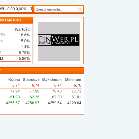
-
0,00 0,00%
7FT -
0,00 0,00%
7LV -
0,00 -6,67%
AAS -
0,00 -16,17%
ABK 
IKI MAKRO
Wartość
CPI
16.6%
cie
5.0%
1.4%
.
5.75%
3M
5.86%
Y
Kupno
Sprzedaz
Maksimum
Minimum
6.74
6.74
6.74
6.70
77.94
77.98
78.43
77.73
D
61.93
62.26
62.30
61.01
D
4256.67
4256.97
4259.64
4229.64