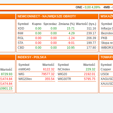
ONE -
0,00 4,09%
4MB -
0,
NEWCONNECT - NAJWIĘKSZE OBROTY
WSKAŹN
Symbol
Kupno
Sprzedaz
Zmiana (%)
Wartość (tys.)
Symbol
XDD
0.00
0.00
15.71
311.16
Inflacja 
INM
0.00
0.00
4.29
239.17
Bezrobo
RGL
0.00
0.00
-1.24
206.39
PKB
STA
0.00
0.00
-9.01
199.77
Stopa ref
CBD
0.00
0.00
10.95
177.80
WIBOR
INDEKSY - POLSKA
TOWAR
Symbol
Wartość
Symbol
Wartość
Symbol
mWIG40
6122.32
NCIndex
229.32
Copper
Wartość
8729.93
WIG
79577.32
WIG20
2192.01
USOil
21474.84
WIG20lev
355.54
WIG30TR
5795.75
XAGUS
21474.84
XAUUS
10901.15