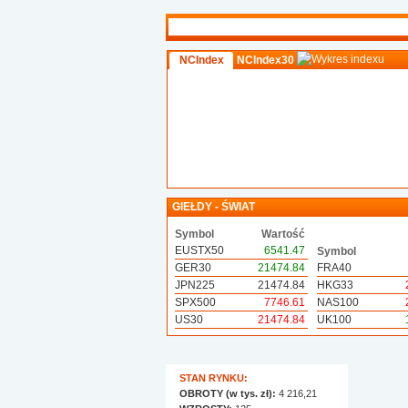
NCIndex
NCIndex30
GIEŁDY - ŚWIAT
Symbol
Wartość
EUSTX50
6541.47
Symbol
GER30
21474.84
FRA40
JPN225
21474.84
HKG33
SPX500
7746.61
NAS100
US30
21474.84
UK100
STAN RYNKU:
OBROTY (w tys. zł):
4 216,21