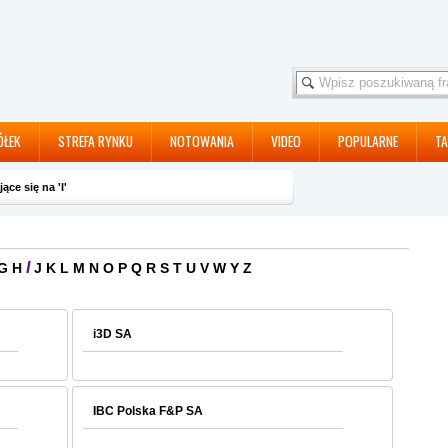
ÓŁEK
STREFA RYNKU
NOTOWANIA
VIDEO
POPULARNE
TA
ce się na 'I'
I
G
H
J
K
L
M
N
O
P
Q
R
S
T
U
V
W
Y
Z
i3D SA
IBC Polska F&P SA