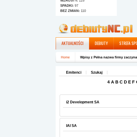
WZROSTY:
125
SPADKI:
97
BEZ ZMIAN:
110
AKTUALNOŚCI
DEBIUTY
STREFA SP
Home
Wpisy z Pełna nazwa firmy zaczynają
Emitenci
Szukaj
4
A
B
C
D
E
F
i2 Development SA
IAI SA