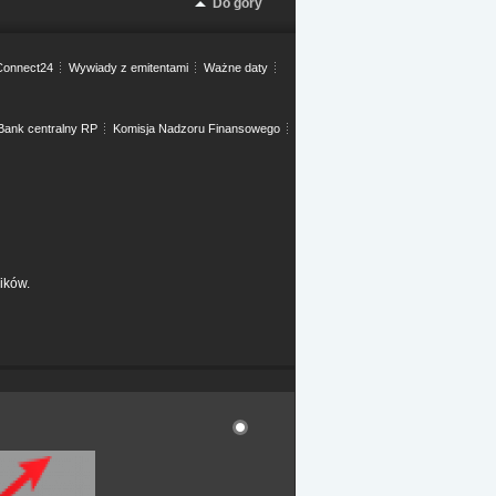
Do góry
onnect24
Wywiady z emitentami
Ważne daty
Bank centralny RP
Komisja Nadzoru Finansowego
ików.