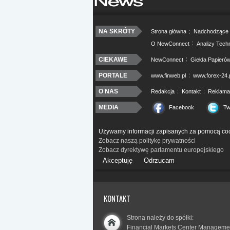
NA SKRÓTY
Strona główna
Nadchodzące 
O NewConnect
Analizy Tech
CIEKAWE
NewConnect
Giełda Papieró
PORTALE
www.finweb.pl
www.forex-24.
O NAS
Redakcja
Kontakt
Reklama
MEDIA
Facebook
Tw
Używamy informacji zapisanych za pomocą coo
Zobacz naszą politykę prywatności
Zobacz dyrektywę parlamentu europejskiego
Akceptuję
Odrzucam
KONTAKT
Strona należy do spółki:
Financial Markets Center Manageme