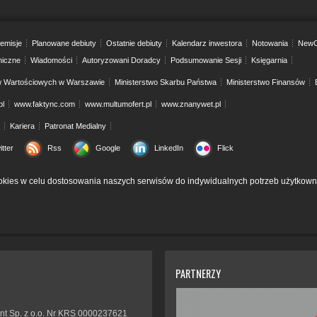
emisje
Planowane debiuty
Ostatnie debiuty
Kalendarz inwestora
Notowania
NewC
niczne
Wiadomości
Autoryzowani Doradcy
Podsumowanie Sesji
Księgarnia
w Wartościowych w Warszawie
Ministerstwo Skarbu Państwa
Ministerstwo Finansów
pl
www.faktync.com
www.multumofert.pl
www.znanywet.pl
Kariera
Patronat Medialny
itter
Rss
Google
LinkedIn
Flick
kies w celu dostosowania naszych serwisów do indywidualnych potrzeb użytkown
PARTNERZY
nt Sp. z o.o. Nr KRS 0000237621