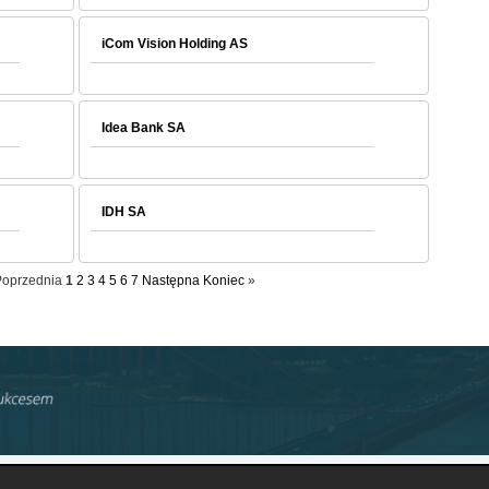
iCom Vision Holding AS
Idea Bank SA
IDH SA
oprzednia
1
2
3
4
5
6
7
Następna
Koniec
»