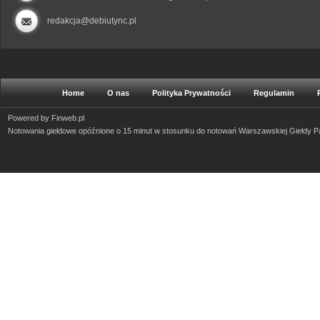
redakcja@debiutync.pl
Home
O nas
Polityka Prywatności
Regulamin
Powered by
Finweb.pl
Notowania giełdowe opóźnione o 15 minut w stosunku do notowań Warszawskiej Giełdy 