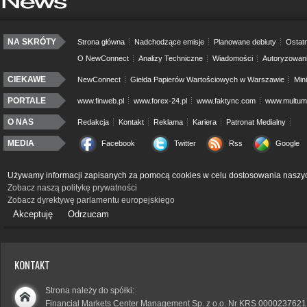
NA SKRÓTY
Strona główna
Nadchodzące emisje
Planowane debiuty
Ostatn
O NewConnect
Analizy Techniczne
Wiadomości
Autoryzowan
CIEKAWE
NewConnect
Giełda Papierów Wartościowych w Warszawie
Min
PORTALE
www.finweb.pl
www.forex-24.pl
www.faktync.com
www.multumo
O NAS
Redakcja
Kontakt
Reklama
Kariera
Patronat Medialny
MEDIA
Facebook
Twitter
Rss
Google
Używamy informacji zapisanych za pomocą cookies w celu dostosowania naszyc
Zobacz naszą politykę prywatności
Zobacz dyrektywę parlamentu europejskiego
Akceptuję
Odrzucam
KONTAKT
Strona należy do spółki:
Financial Markets Center Management Sp. z o.o. Nr KRS 0000237621