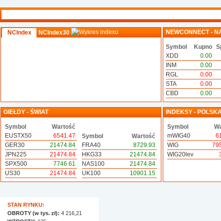
NEWCONNECT - N
NCIndex
NCIndex30
Symbol
Kupno
S
XDD
0.00
INM
0.00
RGL
0.00
STA
0.00
CBD
0.00
GIEŁDY - ŚWIAT
INDEKSY - POLSK
Symbol
Wartość
Symbol
Wa
EUSTX50
6541.47
mWIG40
6
Symbol
Wartość
GER30
21474.84
FRA40
8729.93
WIG
79
JPN225
21474.84
HKG33
21474.84
WIG20lev
SPX500
7746.61
NAS100
21474.84
US30
21474.84
UK100
10901.15
STAN RYNKU:
OBROTY (w tys. zł):
4 216,21