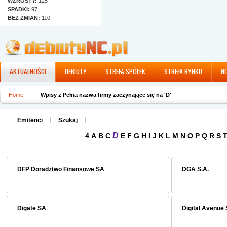
WZROSTY:
125
SPADKI:
97
BEZ ZMIAN:
110
AKTUALNOŚCI
DEBIUTY
STREFA SPÓŁEK
STREFA RYNKU
N
Home
Wpisy z Pełna nazwa firmy zaczynające się na 'D'
Emitenci
Szukaj
D
4
A
B
C
E
F
G
H
I
J
K
L
M
N
O
P
Q
R
S
DFP Doradztwo Finansowe SA
DGA S.A.
Digate SA
Digital Avenue