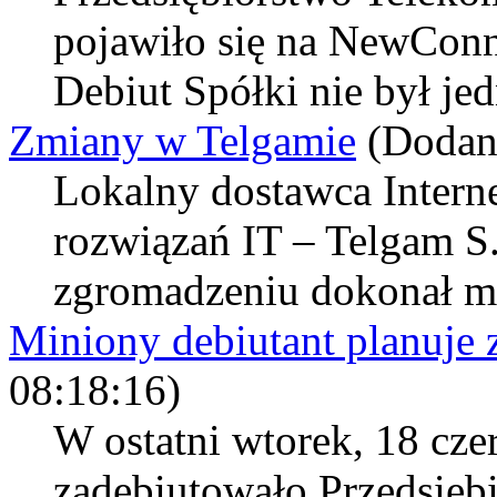
pojawiło się na NewConn
Debiut Spółki nie był je
Zmiany w Telgamie
(Dodan
Lokalny dostawca Internet
rozwiązań IT – Telgam S
zgromadzeniu dokonał m.i
Miniony debiutant planuje
08:18:16)
W ostatni wtorek, 18 cz
zadebiutowało Przedsięb