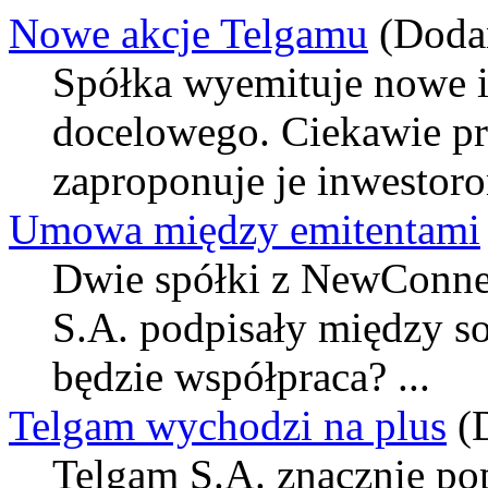
Nowe akcje Telgamu
(Doda
Spółka wyemituje nowe i
docelowego. Ciekawie prez
zaproponuje je inwestorom
Umowa między emitentami
Dwie spółki z NewConnec
S.A. podpisały między 
będzie współpraca? ...
Telgam wychodzi na plus
(
Telgam S.A. znacznie po