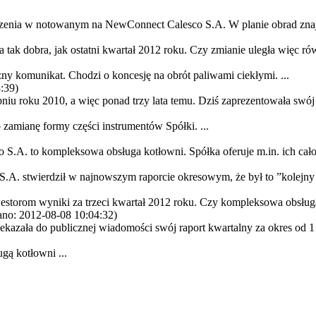
zenia w notowanym na NewConnect Calesco S.A. W planie obrad znajduj
k dobra, jak ostatni kwartał 2012 roku. Czy zmianie uległa więc rów
 komunikat. Chodzi o koncesję na obrót paliwami ciekłymi. ...
:39)
iu roku 2010, a więc ponad trzy lata temu. Dziś zaprezentowała swój r
 zamianę formy części instrumentów Spółki. ...
S.A. to kompleksowa obsługa kotłowni. Spółka oferuje m.in. ich cało
.A. stwierdził w najnowszym raporcie okresowym, że był to ”kolejny 
estorom wyniki za trzeci kwartał 2012 roku. Czy kompleksowa obsługa 
no: 2012-08-08 10:04:32)
kazała do publicznej wiadomości swój raport kwartalny za okres od 1 
gą kotłowni ...