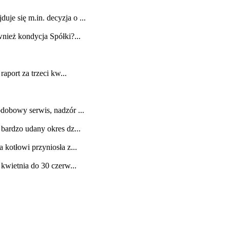
e się m.in. decyzja o ...
nież kondycja Spółki?...
aport za trzeci kw...
dobowy serwis, nadzór ...
bardzo udany okres dz...
kotłowi przyniosła z...
kwietnia do 30 czerw...