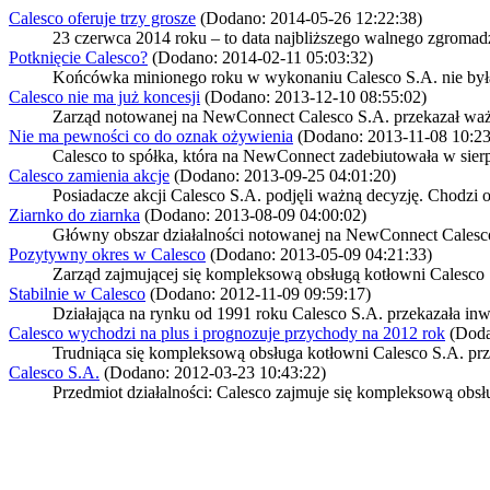
Calesco oferuje trzy grosze
(Dodano: 2014-05-26 12:22:38)
23 czerwca 2014 roku – to data najbliższego walnego zgromad
Potknięcie Calesco?
(Dodano: 2014-02-11 05:03:32)
Końcówka minionego roku w wykonaniu Calesco S.A. nie była ta
Calesco nie ma już koncesji
(Dodano: 2013-12-10 08:55:02)
Zarząd notowanej na NewConnect Calesco S.A. przekazał ważny
Nie ma pewności co do oznak ożywienia
(Dodano: 2013-11-08 10:23
Calesco to spółka, która na NewConnect zadebiutowała w sierpn
Calesco zamienia akcje
(Dodano: 2013-09-25 04:01:20)
Posiadacze akcji Calesco S.A. podjęli ważną decyzję. Chodzi o
Ziarnko do ziarnka
(Dodano: 2013-08-09 04:00:02)
Główny obszar działalności notowanej na NewConnect Calesco 
Pozytywny okres w Calesco
(Dodano: 2013-05-09 04:21:33)
Zarząd zajmującej się kompleksową obsługą kotłowni Calesco S
Stabilnie w Calesco
(Dodano: 2012-11-09 09:59:17)
Działająca na rynku od 1991 roku Calesco S.A. przekazała inw
Calesco wychodzi na plus i prognozuje przychody na 2012 rok
(Doda
Trudniąca się kompleksową obsługa kotłowni Calesco S.A. prze
Calesco S.A.
(Dodano: 2012-03-23 10:43:22)
Przedmiot działalności: Calesco zajmuje się kompleksową obsłu